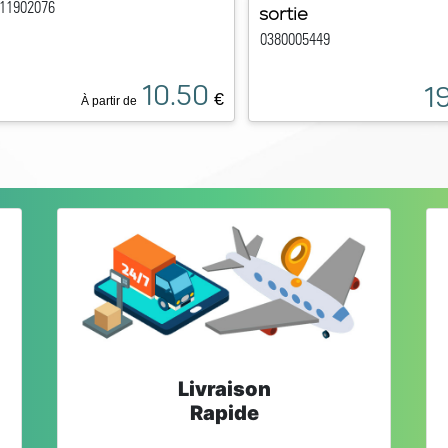
11902076
sortie
0380005449
10.50
19
€
À partir de
Livraison
Rapide