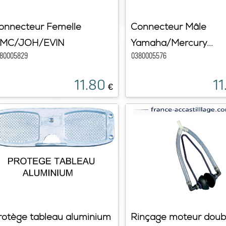
onnecteur Femelle
Connecteur Mâle
MC/JOH/EVIN
Yamaha/Mercury...
80005829
0380005576
11.80
11
€
rotège tableau aluminium
Rinçage moteur doub