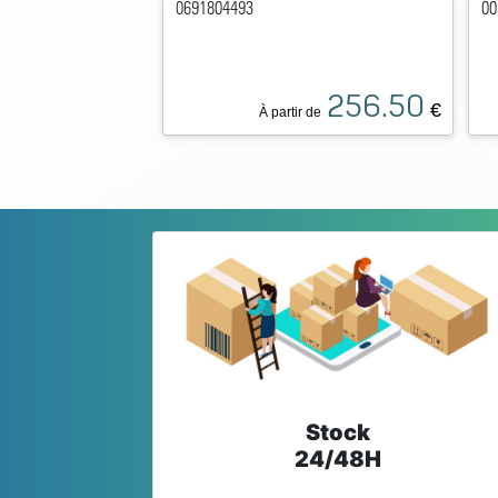
0691804493
00
256.50
€
À partir de
Stock
24/48H