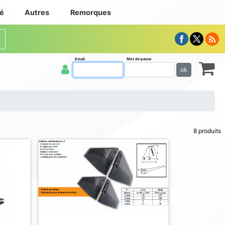
té
Autres
Remorques
Email
Mot de passe
ok
8 produits