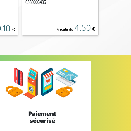
0380005435
4.50
.10
€
€
À partir de
Paiement
sécurisé