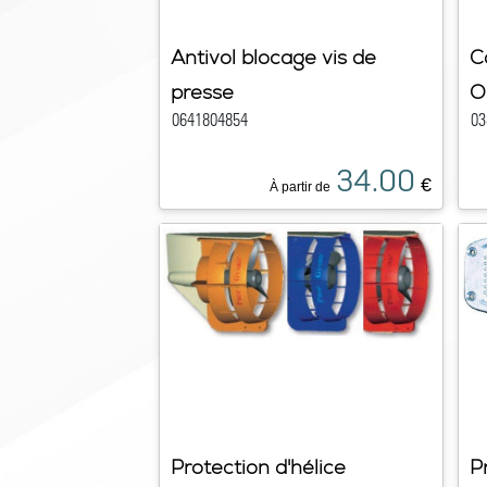
Antivol blocage vis de
C
presse
O
0641804854
03
34.00
€
À partir de
Protection d'hélice
P