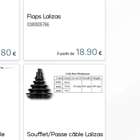
Flaps Lalizas
0380005766
18.90
.80
€
€
À partir de
le
Soufflet/Passe câble Lalizas