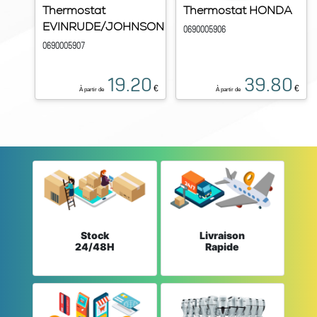
Thermostat
Thermostat HONDA
EVINRUDE/JOHNSON
0690005906
0690005907
19.20
39.80
€
€
À partir de
À partir de
Stock
Livraison
24/48H
Rapide