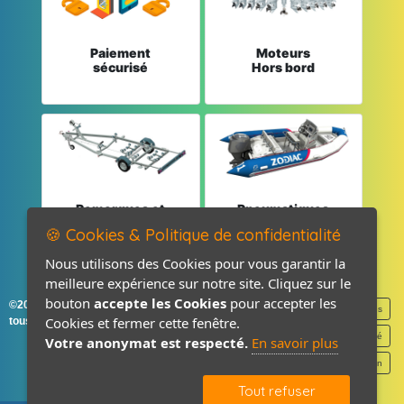
Paiement
Moteurs
sécurisé
Hors bord
Remorques et
Pneumatiques
Pièces détachées
et Pièces
🍪 Cookies & Politique de confidentialité
Nous utilisons des Cookies pour vous garantir la
meilleure expérience sur notre site. Cliquez sur le
bouton
accepte les Cookies
pour accepter les
©2026-2027 France Accastillage
Mentions légales
Cookies et fermer cette fenêtre.
tous droits réservés
Politique de confidentialité
Votre anonymat est respecté.
En savoir plus
Contact / Plan
Tout refuser