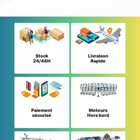
Stock
Livraison
24/48H
Rapide
Paiement
Moteurs
sécurisé
Hors bord