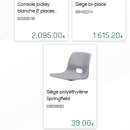
Console jockey
Siège bi-place
blanche 2 places...
0691802374
0030005199
2 095.00
1 615.20
€
€
Siège polyéthylène
Springfield
0380006063
39.00
€