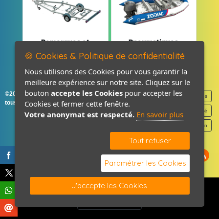
Remorques et
Pneumatiques
Pièces détachées
et Pièces
🍪 Cookies & Politique de confidentialité
Nous utilisons des Cookies pour vous garantir la
meilleure expérience sur notre site. Cliquez sur le
bouton
accepte les Cookies
pour accepter les
©2026-2027 France Accastillage
Mentions légales
Cookies et fermer cette fenêtre.
tous droits réservés
Politique de confidentialité
Votre anonymat est respecté.
En savoir plus
Contact / Plan
Tout refuser
Paramétrer les Cookies
J'accepte les Cookies