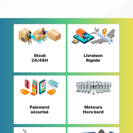
Stock
Livraison
24/48H
Rapide
Paiement
Moteurs
sécurisé
Hors bord