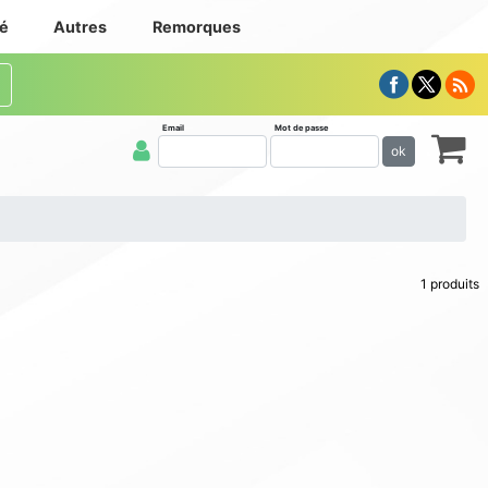
té
Autres
Remorques
Email
Mot de passe
ok
1 produits