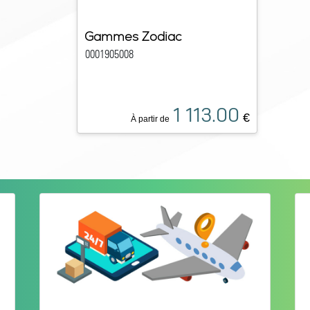
Gammes Zodiac
0001905008
1 113.00
€
À partir de