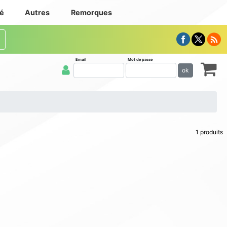
té
Autres
Remorques
Email
Mot de passe
ok
1 produits