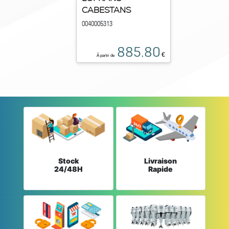
CABESTANS
0040005313
885.80
€
À partir de
Stock
Livraison
24/48H
Rapide