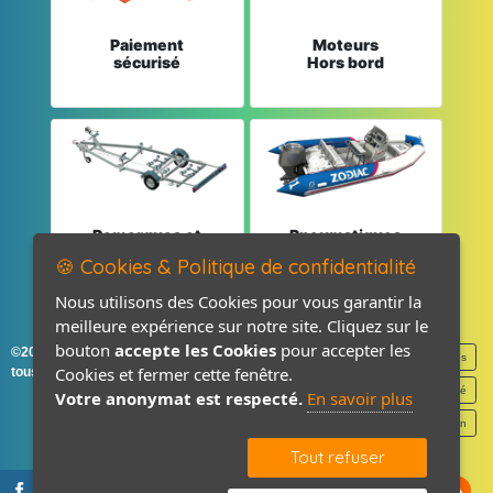
Paiement
Moteurs
sécurisé
Hors bord
Remorques et
Pneumatiques
Pièces détachées
et Pièces
🍪 Cookies & Politique de confidentialité
Nous utilisons des Cookies pour vous garantir la
meilleure expérience sur notre site. Cliquez sur le
bouton
accepte les Cookies
pour accepter les
©2026-2027 France Accastillage
Mentions légales
Cookies et fermer cette fenêtre.
tous droits réservés
Politique de confidentialité
Votre anonymat est respecté.
En savoir plus
Contact / Plan
Tout refuser