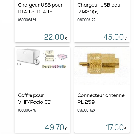
Chargeur USB pour
Chargeur USB pour
RT411 et RT411+
RT420(+)...
0600006124
0600006127
22.00
45.00
€
€
Coffre pour
Connecteur antenne
VHF/Radio CD
PL 259
0380005476
0560901624
49.70
17.60
€
€