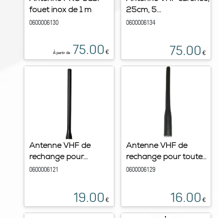
fouet inox de 1 m
25cm, 5...
0600006130
0600006134
75.00
75.00
€
€
À partir de
Antenne VHF de
Antenne VHF de
rechange pour...
rechange pour toute...
0600006121
0600006129
19.00
16.00
€
€