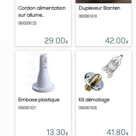
Cordon alimentation
Duplexeur Banten
sur allume...
0600901618
0600006125
29.00
42.00
€
€
Embase plastique
Kit dématage
0560901621
0560901626
13.30
41.80
€
€