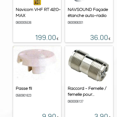
Navicom VHF RT 420-
NAVSOUND Façade
MAX
étanche auto-radio
0600005536
0600906301
199.00
36.00
€
€
Passe fil
Raccord - Femelle /
femelle pour...
0560901623
0600006137
9.90
3.90