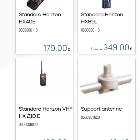
Standard Horizon
Standard Horizon
HX40E
HX891
0600006110
0600006113
349.00
179.00
€
€
À partir de
Standard Horizon VHF
Support antenne
HX 210 E
0560901620
0600006026