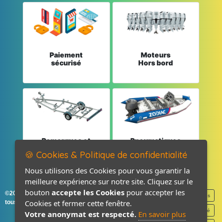
Paiement
Moteurs
sécurisé
Hors bord
Remorques et
Pneumatiques
Pièces détachées
et Pièces
🍪 Cookies & Politique de confidentialité
Nous utilisons des Cookies pour vous garantir la
meilleure expérience sur notre site. Cliquez sur le
bouton
accepte les Cookies
pour accepter les
©2026-2027 France Accastillage
Mentions légales
Cookies et fermer cette fenêtre.
tous droits réservés
Politique de confidentialité
Votre anonymat est respecté.
En savoir plus