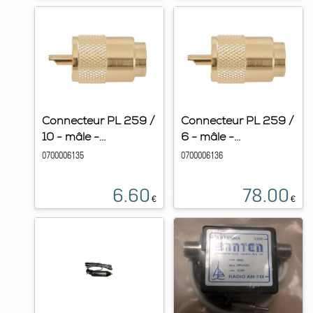
Connecteur PL 259 /
Connecteur PL 259 /
10 - mâle -...
6 - mâle -...
0700006135
0700006136
6.60
78.00
€
€