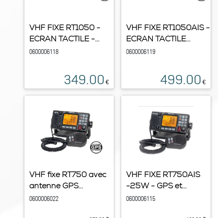
VHF FIXE RT1050 -
VHF FIXE RT1050AIS -
ECRAN TACTILE -...
ECRAN TACTILE...
0600006118
0600006119
349.00
499.00
€
€
VHF fixe RT750 avec
VHF FIXE RT750AIS
antenne GPS...
-25W - GPS et...
0600006022
0600006115