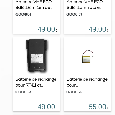
Antenne VHF ECO
Antenne VHF ECO
3dB, 1,2 m, 5m de...
3dBi, 1.5m, rotule...
0600001604
0600006133
49.00
49.00
€
€
Batterie de rechange
Batterie de rechange
pour RT411 et...
pour...
0600006123
0600006126
49.00
55.00
€
€