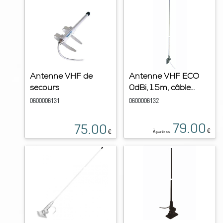
Antenne VHF de
Antenne VHF ECO
secours
0dBi, 1.5m, câble...
0600006131
0600006132
79.00
75.00
€
€
À partir de