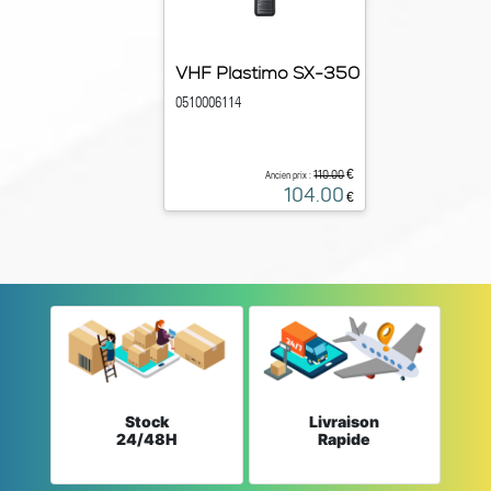
VHF Plastimo SX-350
0510006114
€
110.00
Ancien prix :
104.00
€
Stock
Livraison
24/48H
Rapide