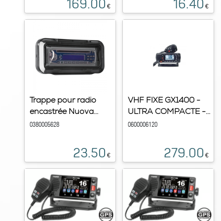
169.00
16.40
€
€
Trappe pour radio
VHF FIXE GX1400 -
encastrée Nuova...
ULTRA COMPACTE -...
0380005628
0600006120
23.50
279.00
€
€