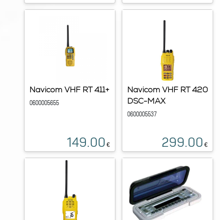
Navicom VHF RT 411+
Navicom VHF RT 420
DSC-MAX
0600005655
0600005537
149.00
299.00
€
€