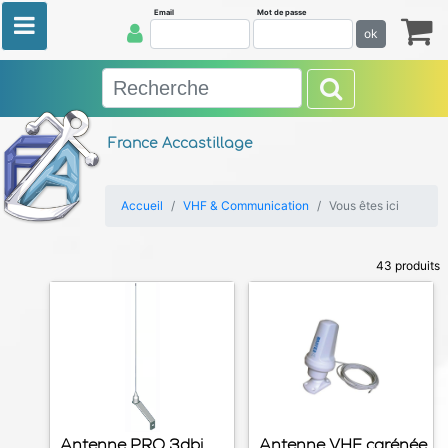
Email
Mot de passe
ok
France Accastillage
Accueil
VHF & Communication
Vous êtes ici
43 produits
Antenne PRO 3dbi
Antenne VHF carénée,