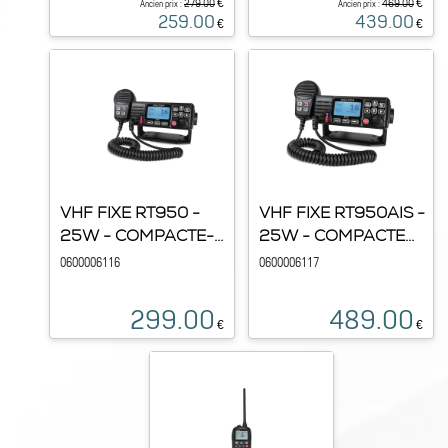
€
€
279.00
469.00
Ancien prix :
Ancien prix :
259.00
439.00
€
€
VHF FIXE RT950 -
VHF FIXE RT950AIS -
25W - COMPACTE-...
25W - COMPACTE...
0600006116
0600006117
299.00
489.00
€
€