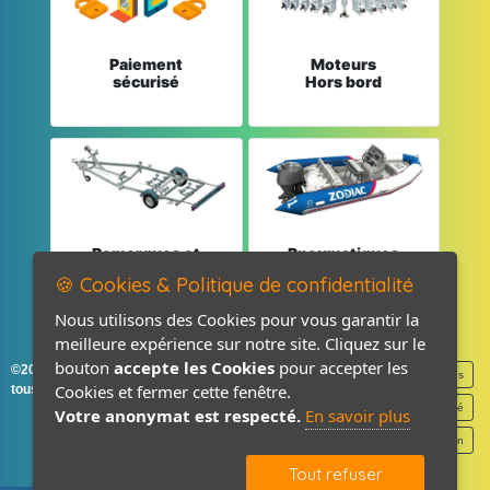
Paiement
Moteurs
sécurisé
Hors bord
Remorques et
Pneumatiques
Pièces détachées
et Pièces
🍪 Cookies & Politique de confidentialité
Nous utilisons des Cookies pour vous garantir la
meilleure expérience sur notre site. Cliquez sur le
bouton
accepte les Cookies
pour accepter les
©2026-2027 France Accastillage
Mentions légales
Cookies et fermer cette fenêtre.
tous droits réservés
Politique de confidentialité
Votre anonymat est respecté.
En savoir plus
Contact / Plan
Tout refuser