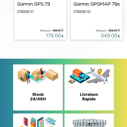
Garmin GPS 73
Garmin GPSMAP 79s
0790006141
0790006142
€
€
189.00
369.00
Ancien prix :
Ancien prix :
179.00
349.00
€
€
Stock
Livraison
24/48H
Rapide