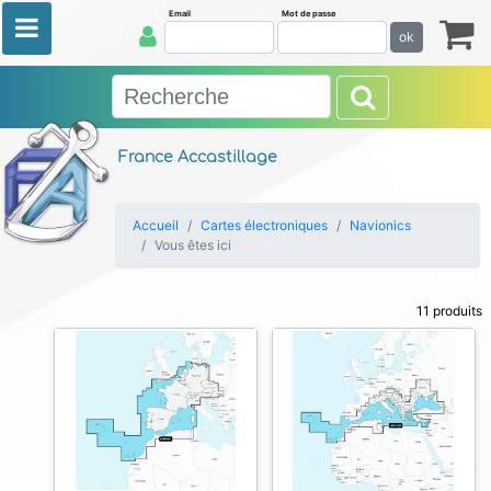
Email
Mot de passe
ok
France Accastillage
Accueil
Cartes électroniques
Navionics
Vous êtes ici
11 produits