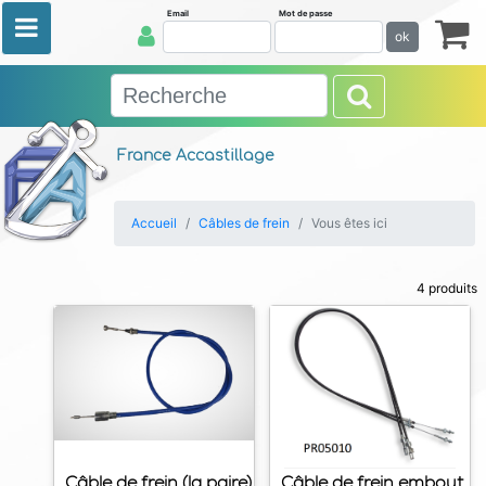
Email
Mot de passe
ok
France Accastillage
Accueil
Câbles de frein
Vous êtes ici
4 produits
Câble de frein (la paire)
Câble de frein embout