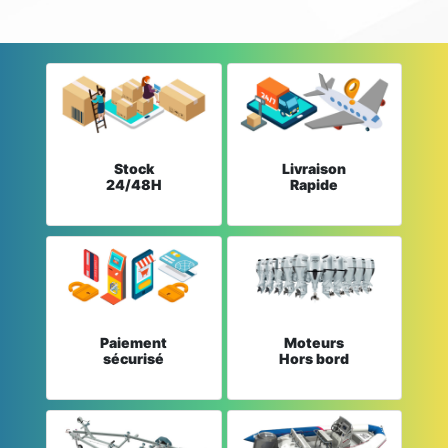
Stock
Livraison
24/48H
Rapide
Paiement
Moteurs
sécurisé
Hors bord