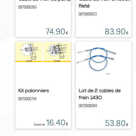
fileté
0870005350
0870005972
74.90
83.90
€
€
Kit palonniers
Lot de 2 cables de
frein 1430
0870005734
0870006094
16.40
53.80
€
€
À partir de