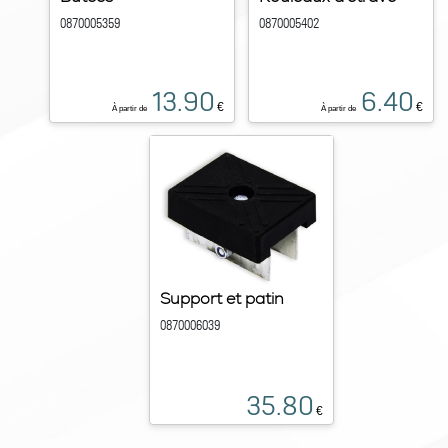
0870005359
0870005402
13.90
6.40
€
€
À partir de
À partir de
Support et patin
0870006039
35.80
€