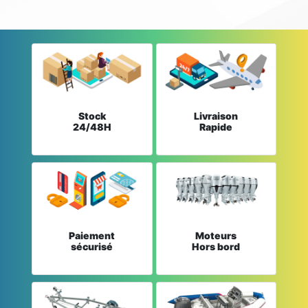
Stock
Livraison
24/48H
Rapide
Paiement
Moteurs
sécurisé
Hors bord