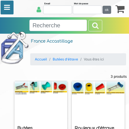
Email
Mot de passe
ok
France Accastillage
Accueil
Butées d'étrave
Vous êtes ici
3 produits
Butées
Rouleaux d'étrave