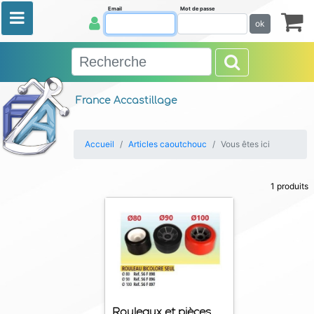
Email
Mot de passe
ok
France Accastillage
Accueil
Articles caoutchouc
Vous êtes ici
1 produits
Rouleaux et pièces