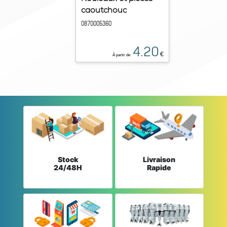
caoutchouc
0870005360
4.20
€
À partir de
Stock
Livraison
24/48H
Rapide