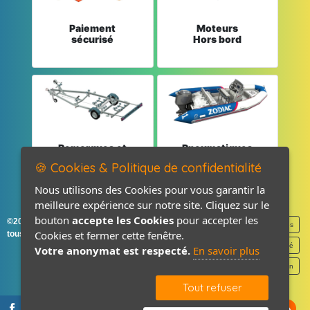
Paiement
Moteurs
sécurisé
Hors bord
Remorques et
Pneumatiques
Pièces détachées
et Pièces
🍪 Cookies & Politique de confidentialité
Nous utilisons des Cookies pour vous garantir la
meilleure expérience sur notre site. Cliquez sur le
bouton
accepte les Cookies
pour accepter les
©2026-2027 France Accastillage
Mentions légales
Cookies et fermer cette fenêtre.
tous droits réservés
Politique de confidentialité
Votre anonymat est respecté.
En savoir plus
Contact / Plan
Tout refuser