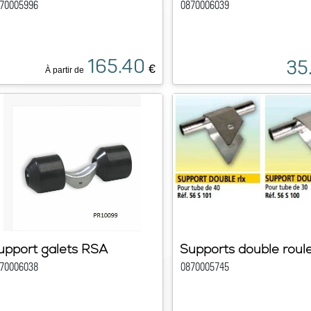
70005996
0870006039
165.40
35
€
À partir de
upport galets RSA
Supports double roul
70006038
0870005745