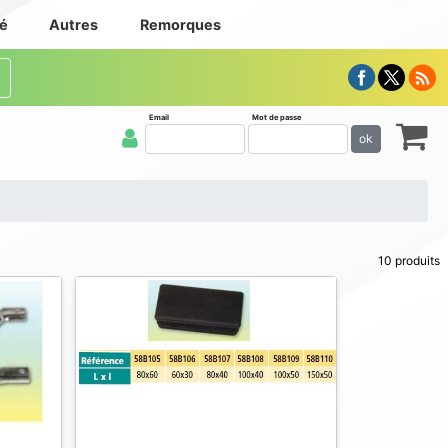
té
Autres
Remorques
Email
Mot de passe
ok
10 produits