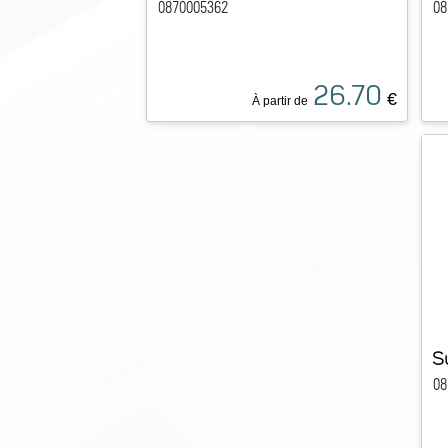
0870005362
08
26.70
€
À partir de
S
08