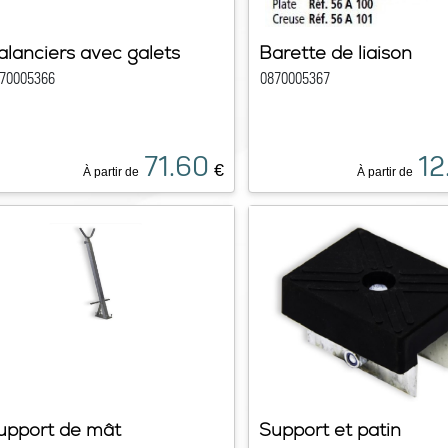
alanciers avec galets
Barette de liaison
70005366
0870005367
71.60
12
€
À partir de
À partir de
upport de mât
Support et patin