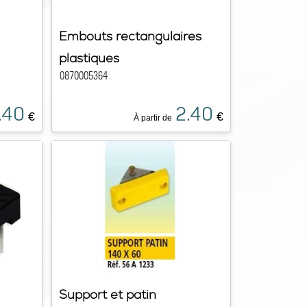
Embouts rectangulaires
plastiques
0870005364
.40
2.40
€
€
À partir de
Support et patin