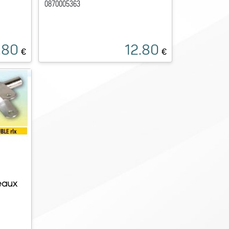
0870005363
.80
12.80
€
€
eaux