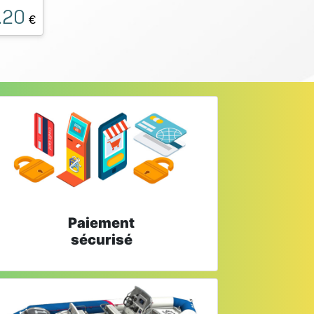
.20
€
Paiement
sécurisé