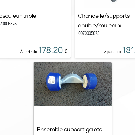
asculeur triple
Chandelle/supports
70005875
double/rouleaux
0070005873
178.20
181
€
À partir de
À partir de
Ensemble support galets