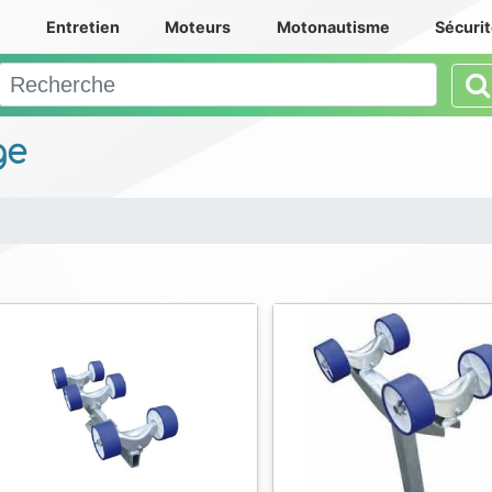
e
Entretien
Moteurs
Motonautisme
Sécuri
ge
i