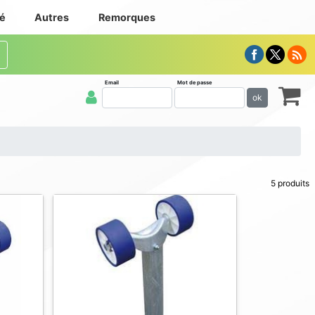
té
Autres
Remorques
Email
Mot de passe
ok
5 produits