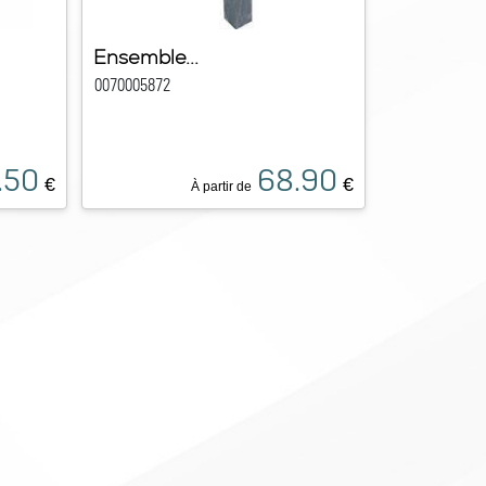
Ensemble...
0070005872
.50
68.90
€
€
À partir de