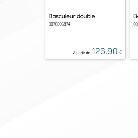
Basculeur double
B
0070005874
00
126.90
€
À partir de