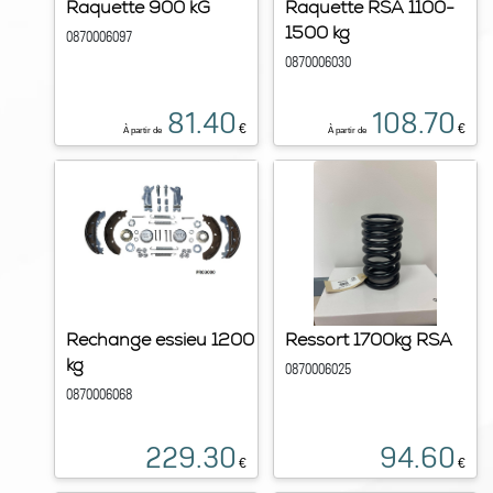
Raquette 900 kG
Raquette RSA 1100-
1500 kg
0870006097
0870006030
81.40
108.70
€
€
À partir de
À partir de
Rechange essieu 1200
Ressort 1700kg RSA
kg
0870006025
0870006068
229.30
94.60
€
€