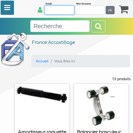
Email
Mot de passe
ok
France Accastillage
Accueil
Vous êtes ici
13 produits
Amortisseur raquette
Balancier basculeur