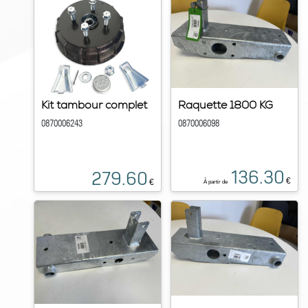
Kit tambour complet
Raquette 1800 KG
0870006243
0870006098
136.30
279.60
€
€
À partir de