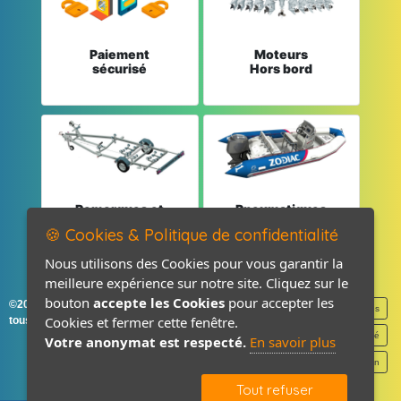
Paiement
Moteurs
sécurisé
Hors bord
Remorques et
Pneumatiques
Pièces détachées
et Pièces
🍪 Cookies & Politique de confidentialité
Nous utilisons des Cookies pour vous garantir la
meilleure expérience sur notre site. Cliquez sur le
bouton
accepte les Cookies
pour accepter les
©2026-2027 France Accastillage
Mentions légales
Cookies et fermer cette fenêtre.
tous droits réservés
Politique de confidentialité
Votre anonymat est respecté.
En savoir plus
Contact / Plan
Tout refuser