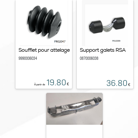
Soufflet pour attelage
Support galets RSA
9990006034
0870006038
19.80
36.80
€
€
À partir de