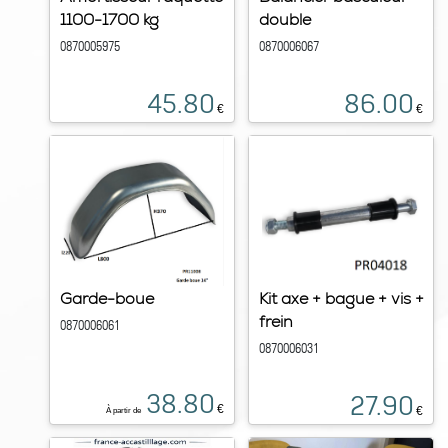
1100-1700 kg
double
0870005975
0870006067
45.80
86.00
€
€
Garde-boue
Kit axe + bague + vis +
frein
0870006061
0870006031
38.80
27.90
€
€
À partir de