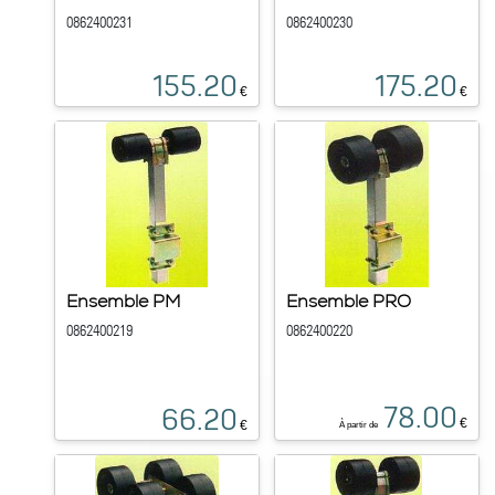
0862400231
0862400230
155.20
175.20
€
€
Ensemble PM
Ensemble PRO
0862400219
0862400220
78.00
66.20
€
€
À partir de