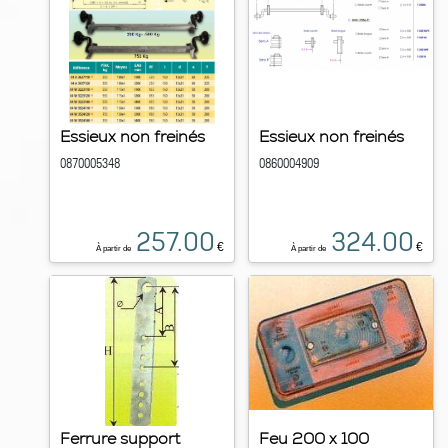
Essieux non freinés
Essieux non freinés
0870005348
0860004909
257.00
324.00
€
€
À partir de
À partir de
Ferrure support
Feu 200 x 100