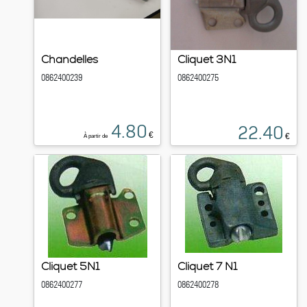
Chandelles
Cliquet 3N1
0862400239
0862400275
4.80
22.40
€
€
À partir de
Cliquet 5N1
Cliquet 7 N1
0862400277
0862400278