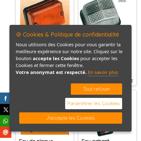
🍪 Cookies & Politique de confidentialité
Nous utilisons des Cookies pour vous garantir la
Feu antibrouillard
Feu blanc
meilleure expérience sur notre site. Cliquez sur le
0862400145
0862400141
bouton
accepte les Cookies
pour accepter les
Cookies et fermer cette fenêtre.
Votre anonymat est respecté.
En savoir plus
4.80
18.00
€
€
À partir de
Tout refuser
Paramétrer les Cookies
J'accepte les Cookies