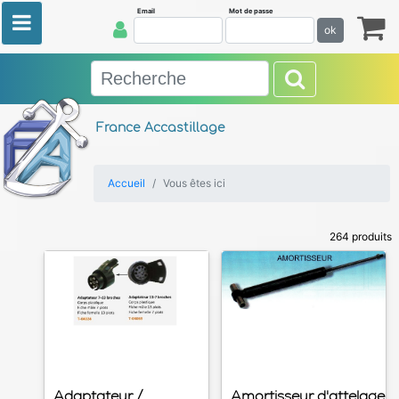
Email
Mot de passe
ok
France Accastillage
Accueil
Vous êtes ici
264 produits
Adaptateur /
Amortisseur d'attelage