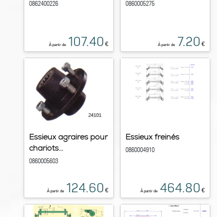
0862400226
0860005275
107.40
7.20
€
€
À partir de
À partir de
Essieux agraires pour
Essieux freinés
chariots...
0860004910
0860005603
124.60
464.80
€
€
À partir de
À partir de