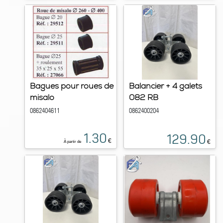
Bagues pour roues de
Balancier + 4 galets
misalo
082 RB
0862404611
0862400204
1.30
129.90
€
€
À partir de