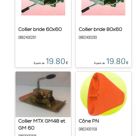
Collier bride 60x60
Collier bride 80x60
0862400291
0862400293
19.80
19.80
€
€
À partir de
À partir de
Collier MTX GM48 et
Cône PN
GM 60
0862400159