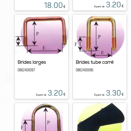
3.20
18.00
€
€
À partir de
Brides larges
Brides tube carré
0862400097
0862400095
3.20
3.30
€
€
À partir de
À partir de