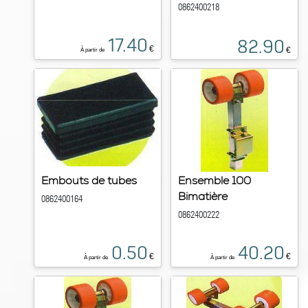
0862400218
17.40
82.90
€
€
À partir de
Embouts de tubes
Ensemble 100
Bimatière
0862400164
0862400222
0.50
40.20
€
€
À partir de
À partir de