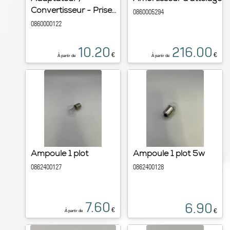
Convertisseur - Prise...
0860005294
0860000122
10.20
216.00
€
€
À partir de
À partir de
Ampoule 1 plot
Ampoule 1 plot 5w
0862400127
0862400128
7.60
6.90
€
€
À partir de