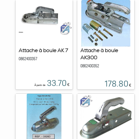
Attache à boule AK 7
Attache à boule
AK300
0862400357
0862400352
33.70
178.80
€
€
À partir de