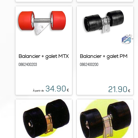
Balancier + galet MTX
Balancier + galet PM
0862400203
0862400200
34.90
21.90
€
€
À partir de