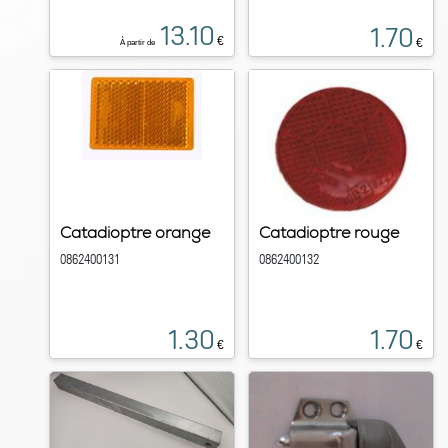
13.10
1.70
€
€
À partir de
Catadioptre orange
Catadioptre rouge
0862400131
0862400132
1.30
1.70
€
€