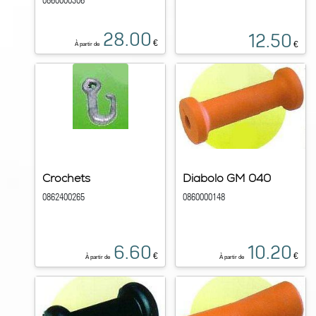
0860000306
28.00
12.50
€
€
À partir de
Crochets
Diabolo GM 040
0862400265
0860000148
6.60
10.20
€
€
À partir de
À partir de