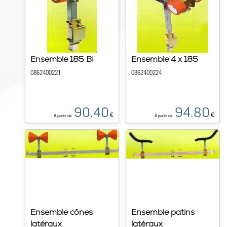
Ensemble 185 BI
Ensemble 4 x 185
0862400221
0862400224
90.40
94.80
€
€
À partir de
À partir de
Ensemble cônes
Ensemble patins
latéraux
latéraux