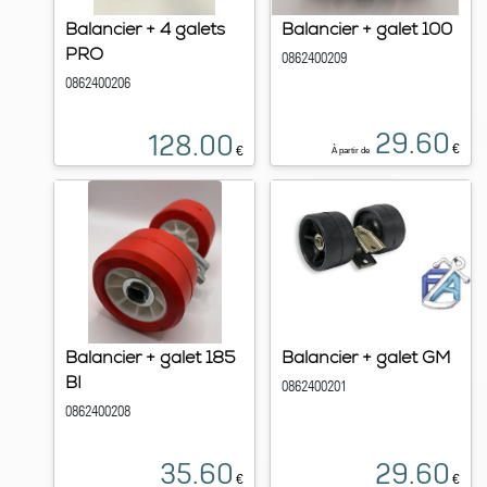
Balancier + 4 galets
Balancier + galet 100
PRO
0862400209
0862400206
29.60
128.00
€
€
À partir de
Balancier + galet 185
Balancier + galet GM
BI
0862400201
0862400208
35.60
29.60
€
€