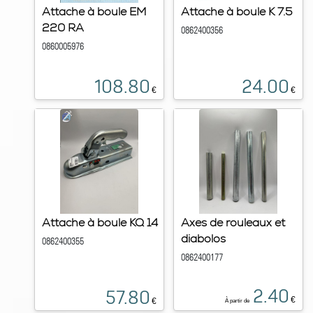
Attache à boule EM
Attache à boule K 7.5
220 RA
0862400356
0860005976
108.80
24.00
€
€
Attache à boule KQ 14
Axes de rouleaux et
diabolos
0862400355
0862400177
2.40
57.80
€
€
À partir de