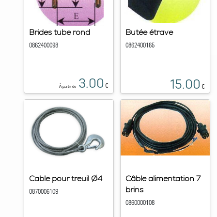
Brides tube rond
Butée étrave
0862400098
0862400165
3.00
15.00
€
€
À partir de
Cable pour treuil Ø4
Câble alimentation 7
brins
0870006109
0860000108