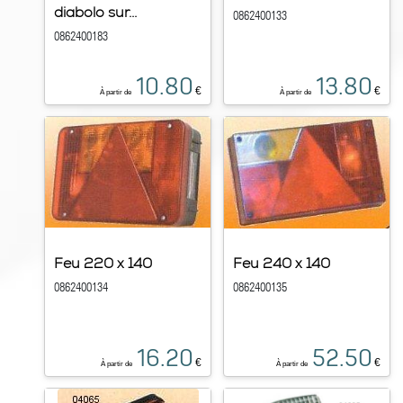
diabolo sur...
0862400133
0862400183
10.80
13.80
€
€
À partir de
À partir de
Feu 220 x 140
Feu 240 x 140
0862400134
0862400135
16.20
52.50
€
€
À partir de
À partir de