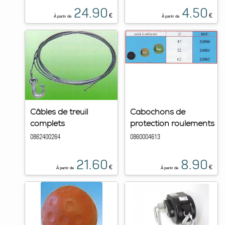
24.90
4.50
€
€
À partir de
À partir de
Câbles de treuil
Cabochons de
complets
protection roulements
0862400264
0860004613
21.60
8.90
€
€
À partir de
À partir de