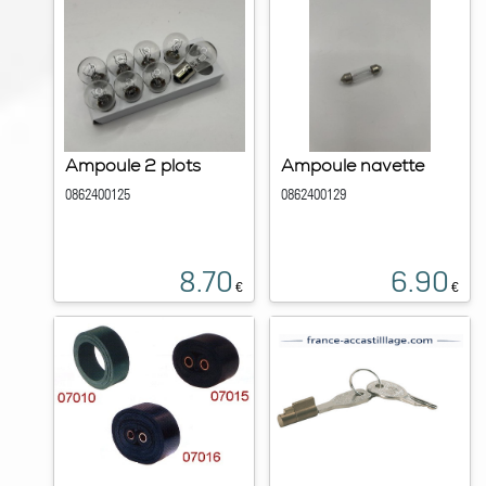
Ampoule 2 plots
Ampoule navette
0862400125
0862400129
8.70
6.90
€
€