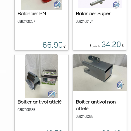
Balancier PN
Balancier Super
0862400207
0862400174
34.20
66.90
€
€
À partir de
Boitier antivol attelé
Boitier antivol non
attelé
0862400365
0862400363