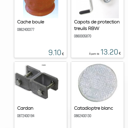
Cache boule
Capots de protection
treuils RBW
0862400377
0860005870
13.20
9.10
€
€
À partir de
Cardan
Catadioptre blanc
0872400194
0862400130