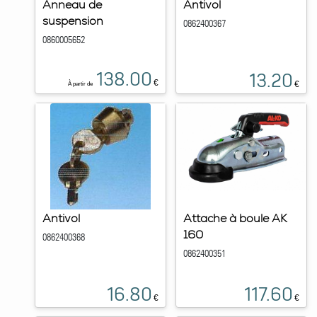
Anneau de
Antivol
suspension
0862400367
0860005652
138.00
13.20
€
€
À partir de
Antivol
Attache à boule AK
160
0862400368
0862400351
16.80
117.60
€
€