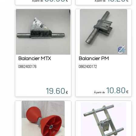
€
€
À partir de
À partir de
Balancier MTX
Balancier PM
0862400176
0862400172
10.80
19.60
€
€
À partir de