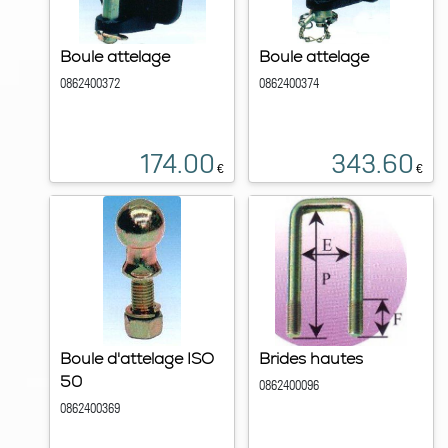
Boule attelage
Boule attelage
0862400372
0862400374
174.00
343.60
€
€
Boule d'attelage ISO
Brides hautes
50
0862400096
0862400369