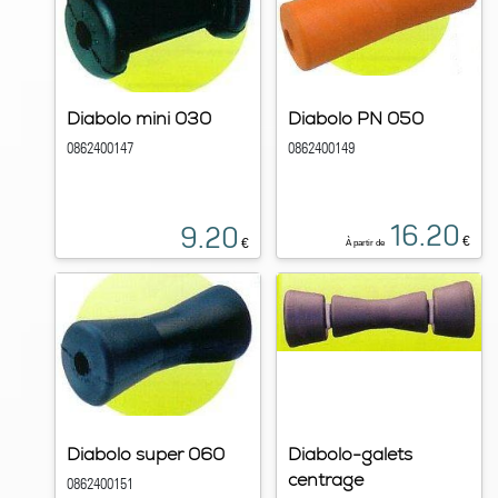
Diabolo mini 030
Diabolo PN 050
0862400147
0862400149
16.20
9.20
€
€
À partir de
Diabolo super 060
Diabolo-galets
centrage
0862400151