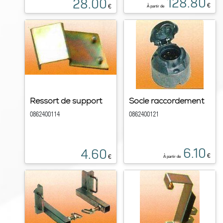
128.80
28.00
€
€
À partir de
Ressort de support
Socle raccordement
0862400114
0862400121
6.10
4.60
€
€
À partir de