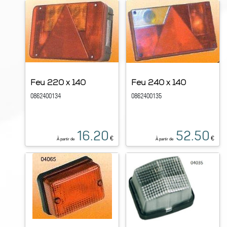
Feu 220 x 140
Feu 240 x 140
0862400134
0862400135
16.20
52.50
€
€
À partir de
À partir de