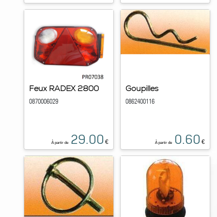
Feux RADEX 2800
Goupilles
0870006029
0862400116
29.00
0.60
€
€
À partir de
À partir de