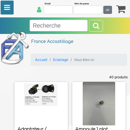
Email
Mot de passe
ok
France Accastillage
Accueil
Eclairage
Vous êtes ici
40 produits
Adaptateur /
Ampoule 1 plot