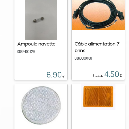
Ampoule navette
Câble alimentation 7
brins
0862400129
0860000108
4.50
6.90
€
€
À partir de