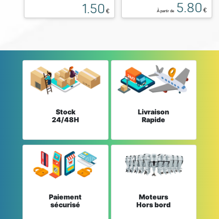
5.80
1.50
€
€
À partir de
Stock
Livraison
24/48H
Rapide
Paiement
Moteurs
sécurisé
Hors bord