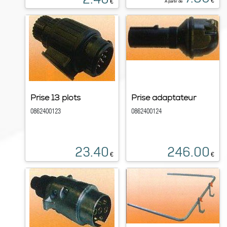
€
€
À partir de
Prise 13 plots
Prise adaptateur
0862400123
0862400124
23.40
246.00
€
€