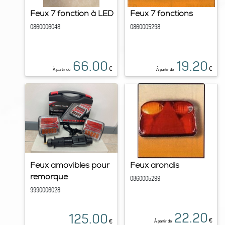
Feux 7 fonction à LED
Feux 7 fonctions
0860006048
0860005298
66.00
19.20
€
€
À partir de
À partir de
Feux amovibles pour
Feux arondis
remorque
0860005299
9990006028
22.20
125.00
€
€
À partir de