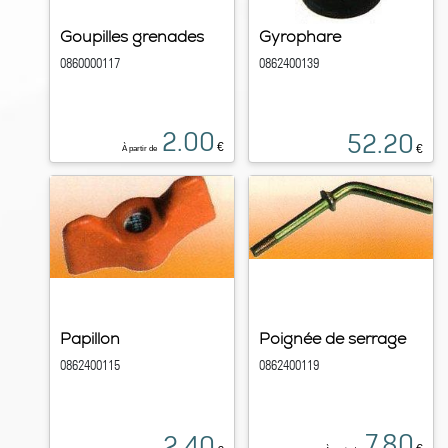
Goupilles grenades
Gyrophare
0860000117
0862400139
2.00
52.20
€
€
À partir de
Papillon
Poignée de serrage
0862400115
0862400119
7.80
2.40