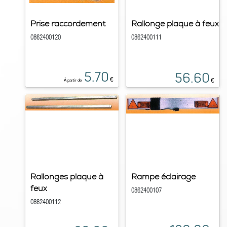
Prise raccordement
Rallonge plaque à feux
0862400120
0862400111
5.70
56.60
€
€
À partir de
Rallonges plaque à
Rampe éclairage
feux
0862400107
0862400112