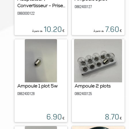
Convertisseur - Prise...
0862400127
0860000122
10.20
7.60
€
€
À partir de
À partir de
Ampoule 1 plot 5w
Ampoule 2 plots
0862400128
0862400125
6.90
8.70
€
€