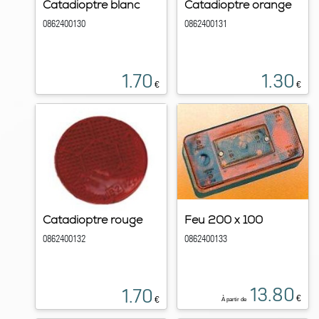
Catadioptre blanc
Catadioptre orange
0862400130
0862400131
1.70
1.30
€
€
Catadioptre rouge
Feu 200 x 100
0862400132
0862400133
13.80
1.70
€
€
À partir de