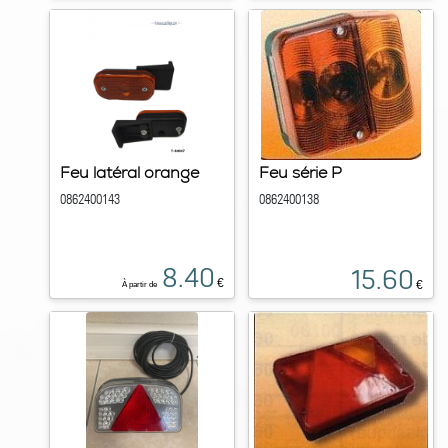
Feu latéral orange
Feu série P
0862400143
0862400138
8.40
15.60
€
€
À partir de