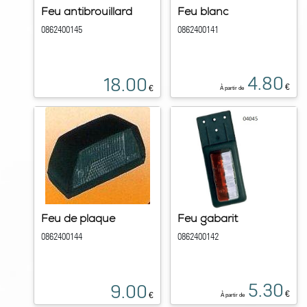
Feu antibrouillard
Feu blanc
0862400145
0862400141
4.80
18.00
€
€
À partir de
Feu de plaque
Feu gabarit
0862400144
0862400142
5.30
9.00
€
€
À partir de