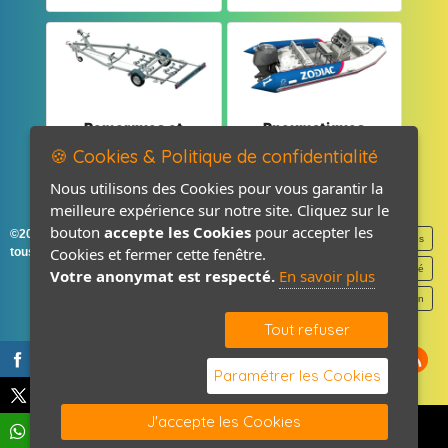
Remorques et
Pneumatiques
Pièces détachées
et Pièces
🍪 Cookies & Politique de confidentialité
Nous utilisons des Cookies pour vous garantir la
meilleure expérience sur notre site. Cliquez sur le
bouton
accepte les Cookies
pour accepter les
©2026-2027 France Accastillage
Mentions légales
Cookies et fermer cette fenêtre.
tous droits réservés
Politique de confidentialité
Votre anonymat est respecté.
En savoir plus
Contact / Plan
Tout refuser
Paramétrer les Cookies
J'accepte les Cookies