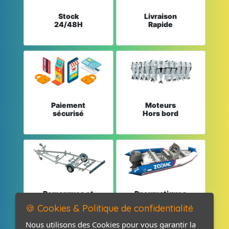
Stock
Livraison
24/48H
Rapide
Paiement
Moteurs
sécurisé
Hors bord
Remorques et
Pneumatiques
Pièces détachées
et Pièces
🍪 Cookies & Politique de confidentialité
Nous utilisons des Cookies pour vous garantir la