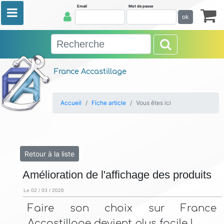
Email
Mot de passe
ok
France Accastillage
Accueil
Fiche article
Vous êtes ici
Retour à la liste
Amélioration de l'affichage des produits
Le 02 / 03 / 2026
Faire son choix sur France
Accastillage devient plus facile !