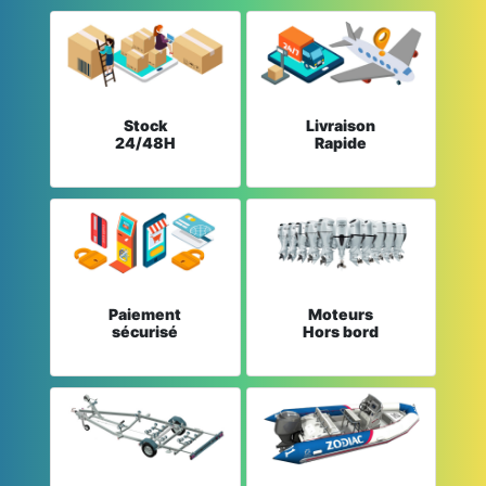
Stock
Livraison
24/48H
Rapide
Paiement
Moteurs
sécurisé
Hors bord