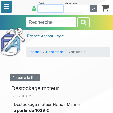
Email
Mot de passe
ok
France Accastillage
Accueil
Fiche article
Vous êtes ici
Retour à la liste
Destockage moteur
Le 27 / 03 / 2026
Destockage moteur Honda Marine
à partir de 1029 €