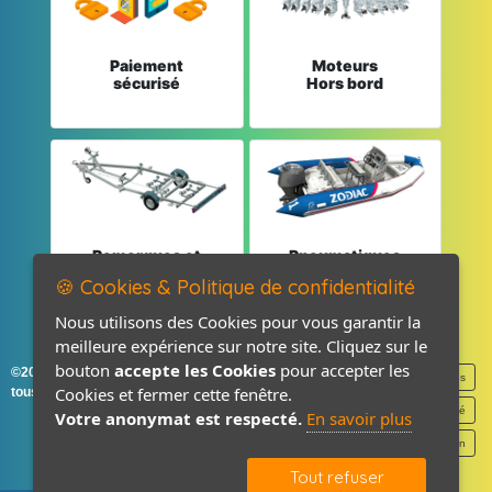
Paiement
Moteurs
sécurisé
Hors bord
Remorques et
Pneumatiques
Pièces détachées
et Pièces
🍪 Cookies & Politique de confidentialité
Nous utilisons des Cookies pour vous garantir la
meilleure expérience sur notre site. Cliquez sur le
bouton
accepte les Cookies
pour accepter les
©2026-2027 France Accastillage
Mentions légales
Cookies et fermer cette fenêtre.
tous droits réservés
Politique de confidentialité
Votre anonymat est respecté.
En savoir plus
Contact / Plan
Tout refuser