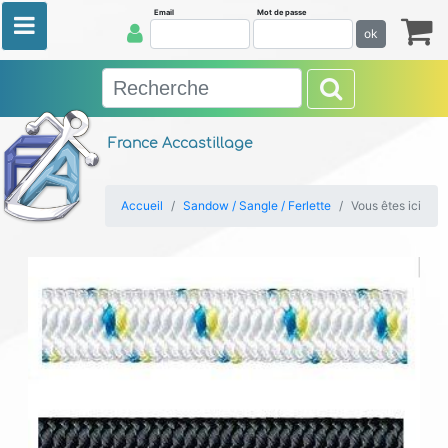
Email
Mot de passe
ok
France Accastillage
Accueil
Sandow / Sangle / Ferlette
Vous êtes ici