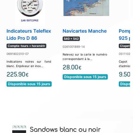
Indicateurs Teleflex
Navicartes Manche
Pompe
Lido Pro D 86
925 p
540 + 542
Compte-tours + horamètr
Clapet 
0261001899-14
0691802310-07
05111021
Relevez sur la carte le numéro
correspondant à la...
Indications noires sur fond
Capot de
28.00
blanc. Enjoliveur en inox...
d'admissio
€
225.90
9.50
€
Disponible sous 15 jours
Disponible sous 15 jours
Disponi
Sandows blanc ou noir