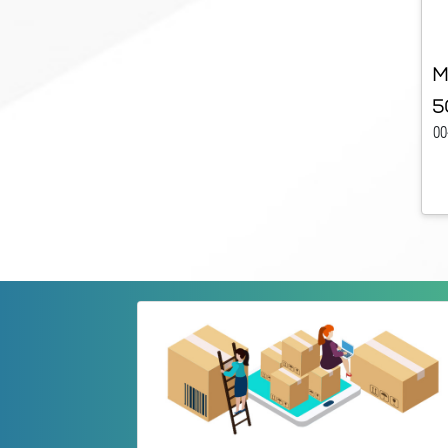
M
5
00