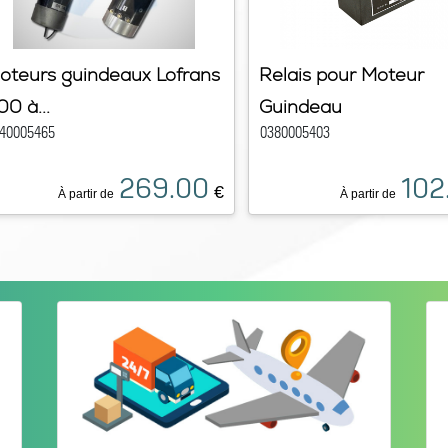
oteurs guindeaux Lofrans
Relais pour Moteur
00 à...
Guindeau
40005465
0380005403
269.00
102
€
À partir de
À partir de