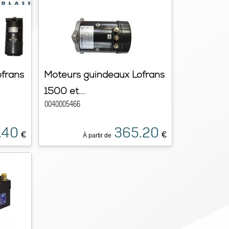
frans
Moteurs guindeaux Lofrans
1500 et...
0040005466
.40
365.20
€
€
À partir de