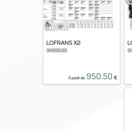
LOFRANS X2
L
0040005305
00
950.50
€
À partir de