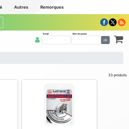
té
Autres
Remorques
Email
Mot de passe
ok
33 produits