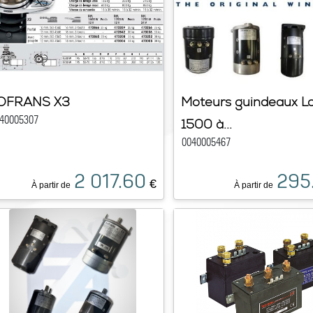
OFRANS X3
Moteurs guindeaux Lo
40005307
1500 à...
0040005467
2 017.60
295
€
À partir de
À partir de