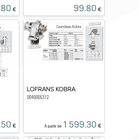
.80
99.80
€
€
LOFRANS KOBRA
0040005312
.50
1 599.30
€
€
À partir de