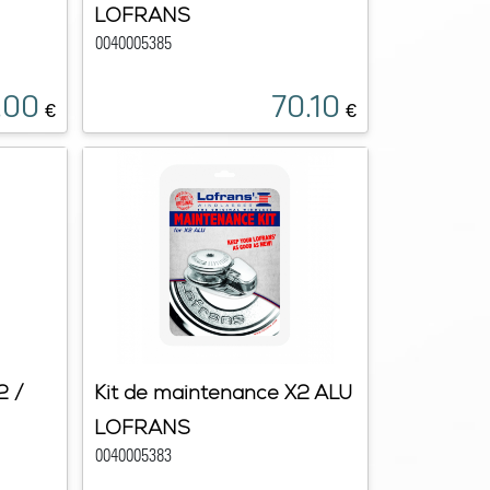
LOFRANS
0040005385
.00
70.10
€
€
2 /
Kit de maintenance X2 ALU
LOFRANS
0040005383