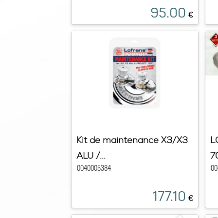
95.00
€
Kit de maintenance X3/X3
L
ALU /...
7
0040005384
00
177.10
€