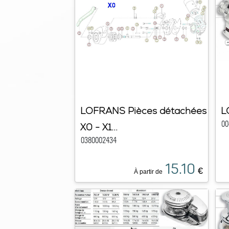
LOFRANS Pièces détachées
L
00
X0 - X1...
0380002434
15.10
€
À partir de