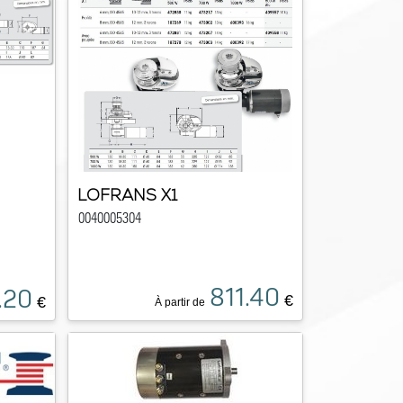
LOFRANS X1
0040005304
811.40
.20
€
€
À partir de