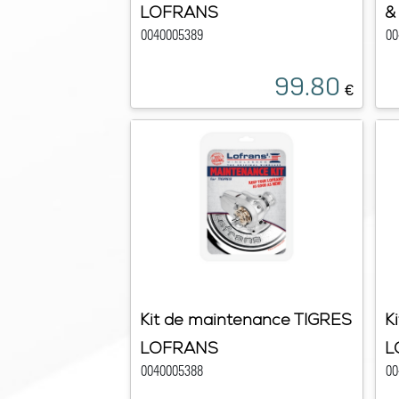
LOFRANS
&
0040005389
00
99.80
€
Kit de maintenance TIGRES
K
LOFRANS
L
0040005388
00