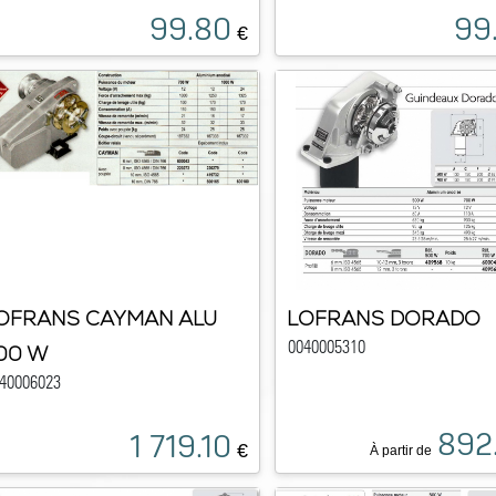
99.80
99
€
OFRANS CAYMAN ALU
LOFRANS DORADO
0040005310
00 W
40006023
892
1 719.10
€
À partir de