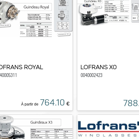
OFRANS ROYAL
LOFRANS X0
40005311
0040002423
764.10
788
€
À partir de