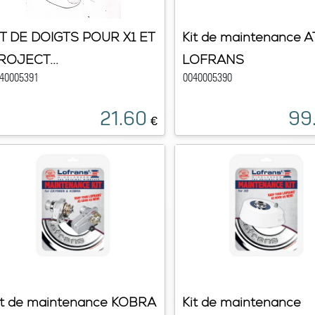
IT DE DOIGTS POUR X1 ET
Kit de maintenance 
ROJECT...
LOFRANS
40005391
0040005390
21.60
99
€
it de maintenance KOBRA
Kit de maintenance