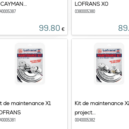
 CAYMAN...
LOFRANS X0
40005387
0380005380
99.80
89
€
it de maintenance X1
Kit de maintenance X
OFRANS
project...
40005381
0040005382