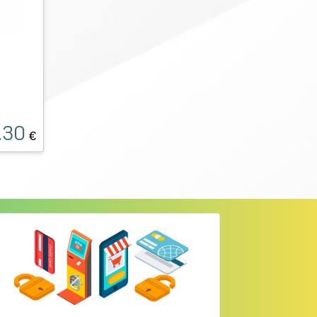
.30
€