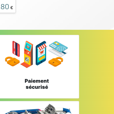
.80
€
Paiement
sécurisé