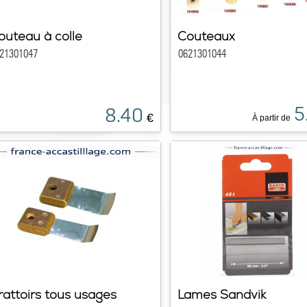
outeau à colle
Couteaux
21301047
0621301044
5
8.40
€
À partir de
rattoirs tous usages
Lames Sandvik