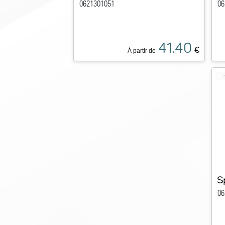
0621301051
06
41.40
€
À partir de
S
06