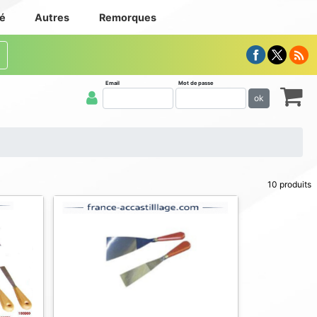
té
Autres
Remorques
Email
Mot de passe
ok
10 produits