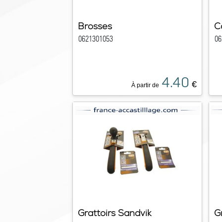
Brosses
C
0621301053
06
4.40
€
À partir de
Grattoirs Sandvik
G