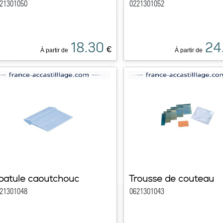
21301050
0221301052
18.30
24
€
À partir de
À partir de
patule caoutchouc
Trousse de couteau
21301048
0621301043