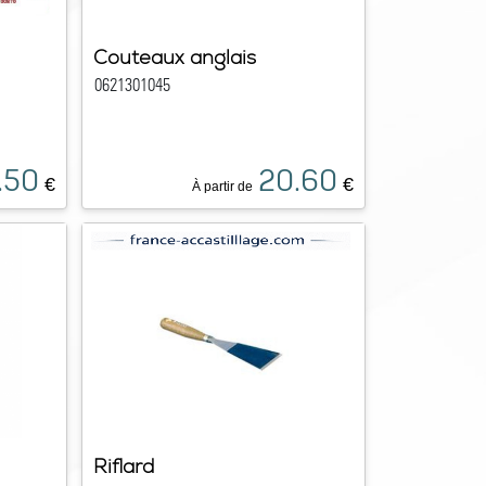
Couteaux anglais
0621301045
.50
20.60
€
€
À partir de
Riflard