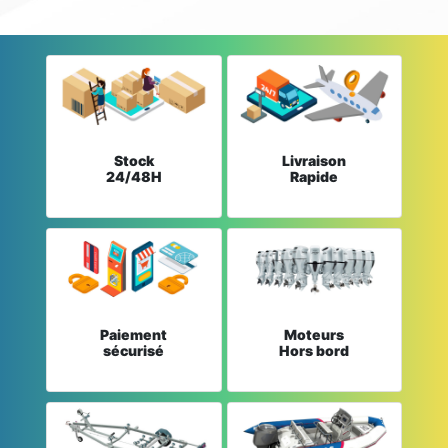
Stock
Livraison
24/48H
Rapide
Paiement
Moteurs
sécurisé
Hors bord