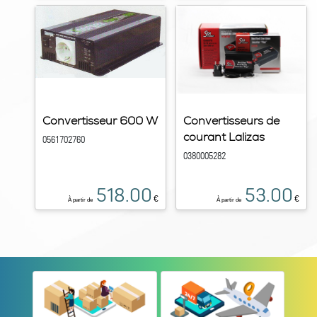
Convertisseur 600 W
Convertisseurs de
courant Lalizas
0561702760
0380005282
518.00
53.00
€
€
À partir de
À partir de