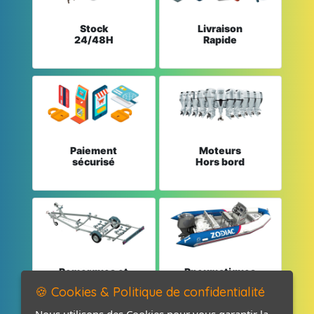
Stock
Livraison
24/48H
Rapide
Paiement
Moteurs
sécurisé
Hors bord
Remorques et
Pneumatiques
Pièces détachées
et Pièces
🍪 Cookies & Politique de confidentialité