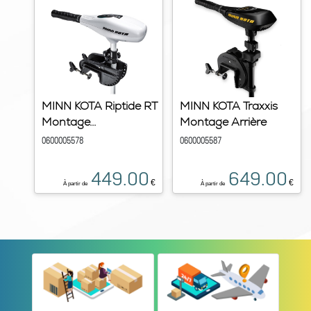
MINN KOTA Riptide RT
MINN KOTA Traxxis
Montage...
Montage Arrière
0600005578
0600005587
449.00
649.00
€
€
À partir de
À partir de