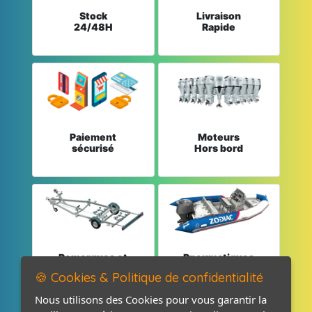
Stock
Livraison
24/48H
Rapide
Paiement
Moteurs
sécurisé
Hors bord
Remorques et
Pneumatiques
Pièces détachées
et Pièces
🍪 Cookies & Politique de confidentialité
Nous utilisons des Cookies pour vous garantir la