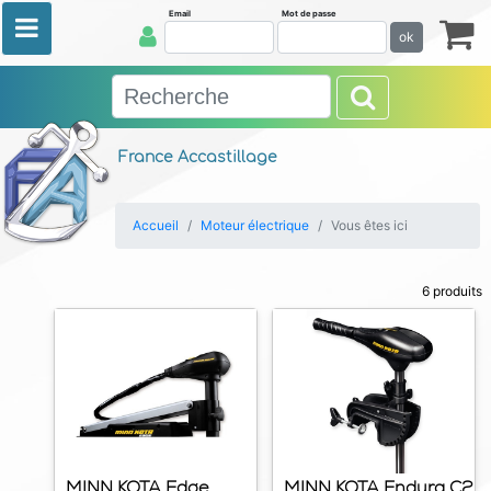
Email
Mot de passe
ok
France Accastillage
Accueil
Moteur électrique
Vous êtes ici
6 produits
MINN KOTA Edge
MINN KOTA Endura C2